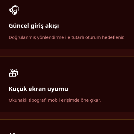
🎧
Güncel giriş akışı
Doğrulanmış yönlendirme ile tutarlı oturum hedeflenir.
🎁
Küçük ekran uyumu
Okunaklı tipografi mobil erişimde öne çıkar.