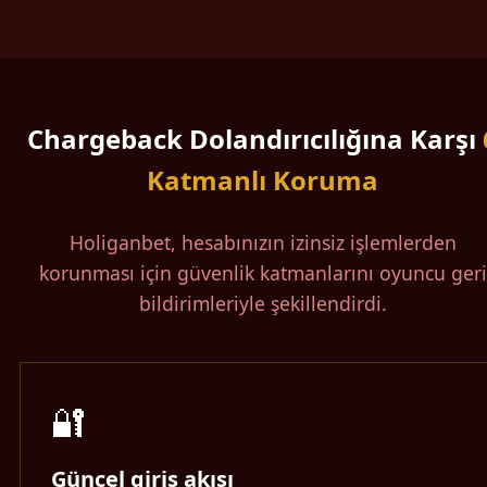
Chargeback Dolandırıcılığına Karşı
Katmanlı Koruma
Holiganbet, hesabınızın izinsiz işlemlerden
korunması için güvenlik katmanlarını oyuncu geri
bildirimleriyle şekillendirdi.
🔐
Güncel giriş akışı