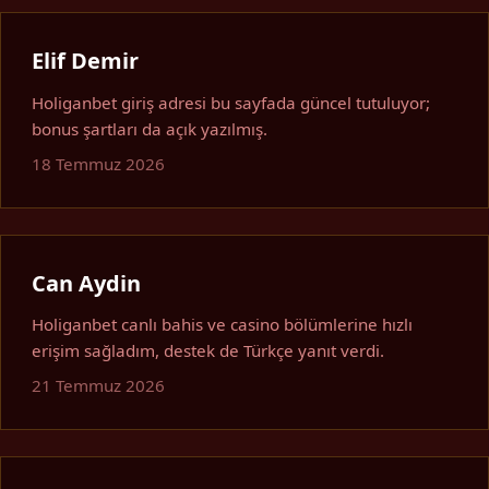
Elif Demir
Holiganbet giriş adresi bu sayfada güncel tutuluyor;
bonus şartları da açık yazılmış.
18 Temmuz 2026
Can Aydin
Holiganbet canlı bahis ve casino bölümlerine hızlı
erişim sağladım, destek de Türkçe yanıt verdi.
21 Temmuz 2026