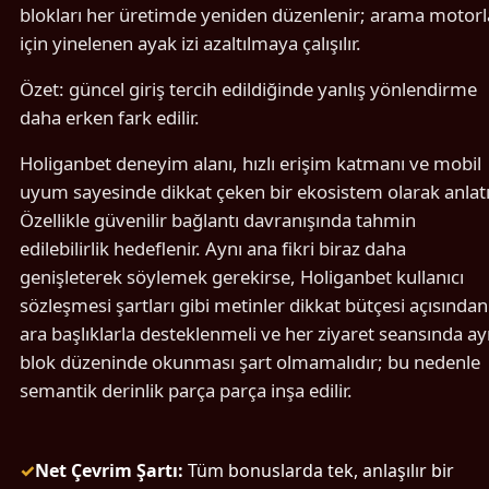
blokları her üretimde yeniden düzenlenir; arama motorl
için yinelenen ayak izi azaltılmaya çalışılır.
Özet: güncel giriş tercih edildiğinde yanlış yönlendirme
daha erken fark edilir.
Holiganbet deneyim alanı, hızlı erişim katmanı ve mobil
uyum sayesinde dikkat çeken bir ekosistem olarak anlatıl
Özellikle güvenilir bağlantı davranışında tahmin
edilebilirlik hedeflenir. Aynı ana fikri biraz daha
genişleterek söylemek gerekirse, Holiganbet kullanıcı
sözleşmesi şartları gibi metinler dikkat bütçesi açısından
ara başlıklarla desteklenmeli ve her ziyaret seansında ay
blok düzeninde okunması şart olmamalıdır; bu nedenle
semantik derinlik parça parça inşa edilir.
✓
Net Çevrim Şartı:
Tüm bonuslarda tek, anlaşılır bir