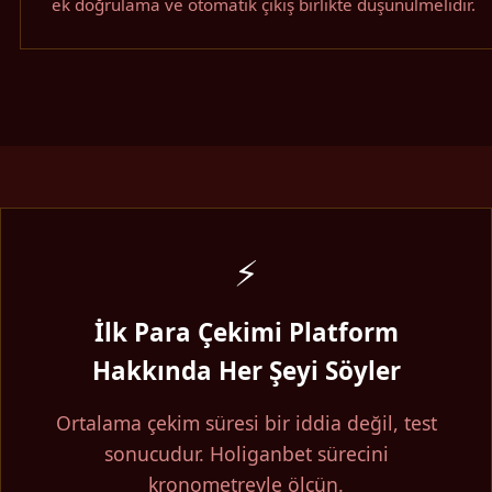
ek doğrulama ve otomatik çıkış birlikte düşünülmelidir.
⚡
İlk Para Çekimi Platform
Hakkında Her Şeyi Söyler
Ortalama çekim süresi bir iddia değil, test
sonucudur. Holiganbet sürecini
kronometreyle ölçün.