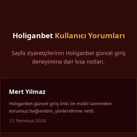
Holiganbet
Kullanıcı Yorumları
Sayfa ziyaretçilerinin Holiganbet güncel giriş
deneyimine dair kısa notları.
Mert Yilmaz
Holiganbet güncel giriş linki ile mobil üzerinden
sorunsuz bağlandım, yönlendirme netti.
12 Temmuz 2026