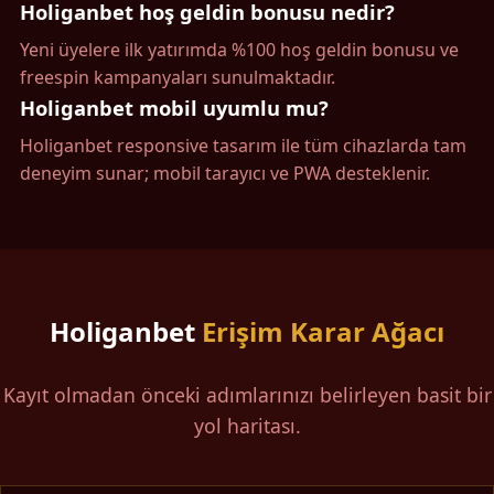
Holiganbet hoş geldin bonusu nedir?
Yeni üyelere ilk yatırımda %100 hoş geldin bonusu ve
freespin kampanyaları sunulmaktadır.
Holiganbet mobil uyumlu mu?
Holiganbet responsive tasarım ile tüm cihazlarda tam
deneyim sunar; mobil tarayıcı ve PWA desteklenir.
Holiganbet
Erişim Karar Ağacı
Kayıt olmadan önceki adımlarınızı belirleyen basit bir
yol haritası.