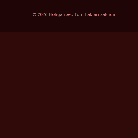
©
2026
Holiganbet. Tüm hakları saklıdır.